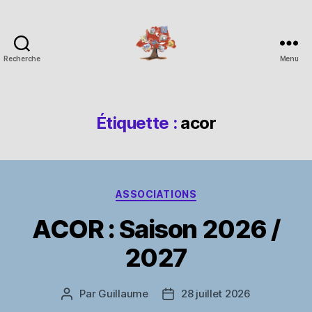
Recherche
Menu
Espace
Corchade
Étiquette :
acor
Catégories
ASSOCIATIONS
ACOR : Saison 2026 /
2027
Par
Guillaume
28 juillet 2026
Auteur
Date
de
de