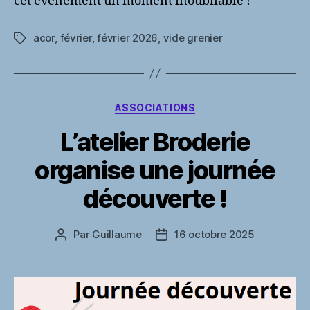
cet événement un moment inoubliable !
acor
,
février
,
février 2026
,
vide grenier
Étiquettes
Catégories
ASSOCIATIONS
L’atelier Broderie
organise une journée
découverte !
Par
Guillaume
16 octobre 2025
Auteur
Date
de
de
l’article
l’article