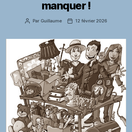
manquer !
Par
Guillaume
12 février 2026
Auteur
Date
de
de
l’article
l’article