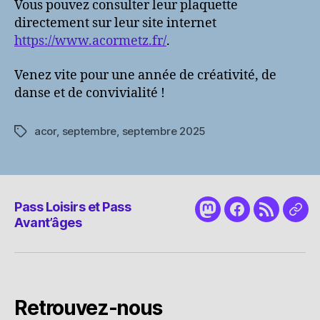
Vous pouvez consulter leur plaquette
directement sur leur site internet
https://www.acormetz.fr/
.
Venez vite pour une année de créativité, de
danse et de convivialité !
acor
,
septembre
,
septembre 2025
Étiquettes
Pass Loisirs et Pass
Mastodon
Facebook
RSS
Nou
Avant’âges
cont
Retrouvez-nous