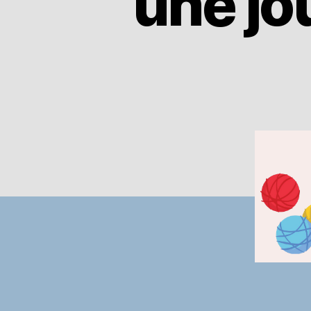
une jo