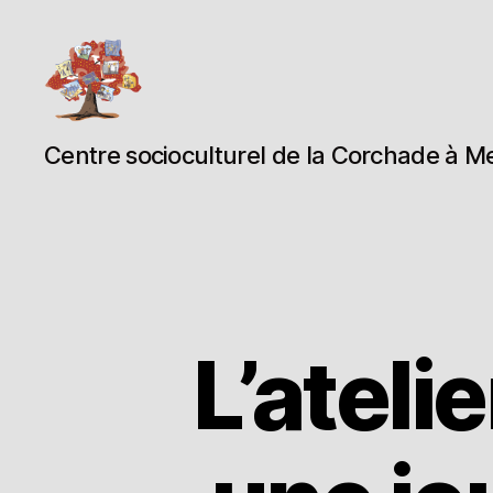
Espace
Centre socioculturel de la Corchade à M
Corchade
L’ateli