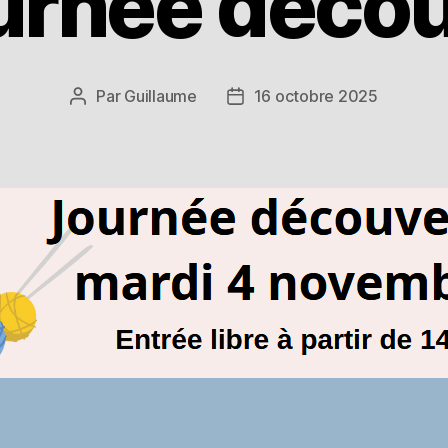
urnée décou
Par
Guillaume
16 octobre 2025
Auteur
Date
de
de
l’article
l’article