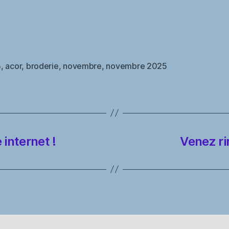
5
,
acor
,
broderie
,
novembre
,
novembre 2025
es
internet !
Venez ri