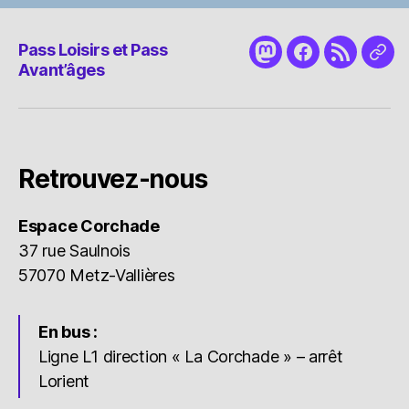
Pass Loisirs et Pass
Mastodon
Facebook
RSS
Nou
Avant’âges
cont
Retrouvez-nous
Espace Corchade
37 rue Saulnois
57070 Metz-Vallières
En bus :
Ligne L1 direction « La Corchade » – arrêt
Lorient