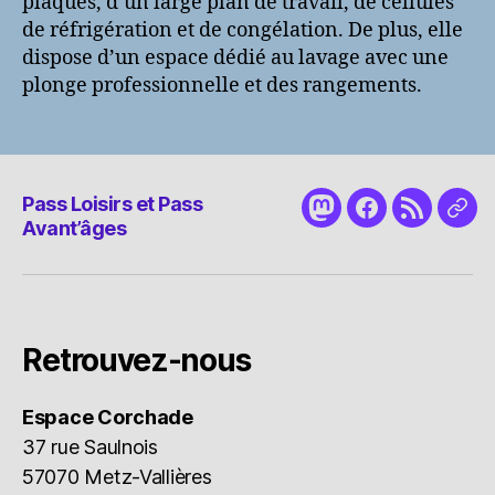
plaques, d’un large plan de travail, de cellules
de réfrigération et de congélation. De plus, elle
dispose d’un espace dédié au lavage avec une
plonge professionnelle et des rangements.
Pass Loisirs et Pass
Mastodon
Facebook
RSS
Nou
Avant’âges
cont
Retrouvez-nous
Espace Corchade
37 rue Saulnois
57070 Metz-Vallières