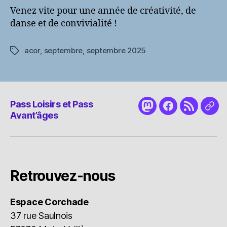
Venez vite pour une année de créativité, de
danse et de convivialité !
acor
,
septembre
,
septembre 2025
Étiquettes
Pass Loisirs et Pass
Mastodon
Facebook
RSS
Nou
Avant’âges
cont
Retrouvez-nous
Espace Corchade
37 rue Saulnois