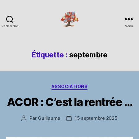
Recherche
Menu
Espace
Corchade
Étiquette :
septembre
Catégories
ASSOCIATIONS
ACOR : C’est la rentrée …
Par
Guillaume
15 septembre 2025
Auteur
Date
de
de
l’article
l’article