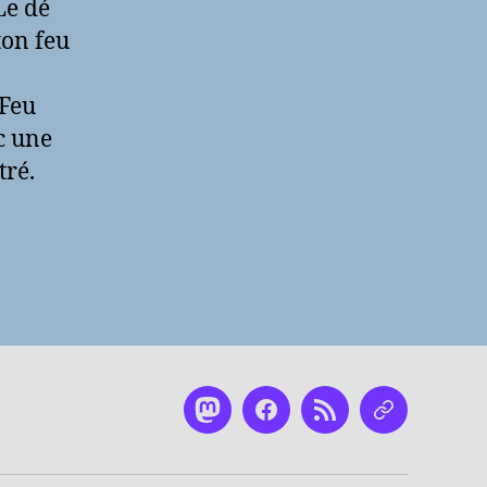
Le dé
ton feu
 Feu
c une
tré.
Mastodon
Facebook
RSS
Nous
contacter