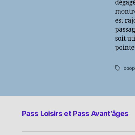
dégagé
montre
est ra
passag
soit u
pointe
coop
Étiquett
Pass Loisirs et Pass Avant’âges