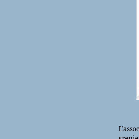
L’asso
grenie