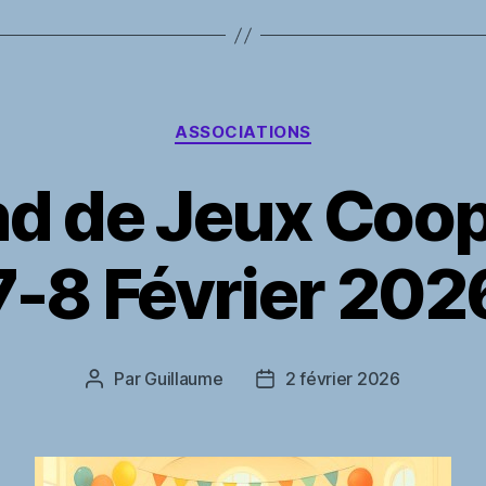
Catégories
ASSOCIATIONS
 de Jeux Coopé
7-8 Février 202
Par
Guillaume
2 février 2026
Auteur
Date
de
de
l’article
l’article