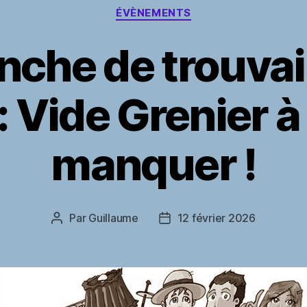
Catégories
ÉVÈNEMENTS
che de trouvai
 Vide Grenier à
manquer !
Par
Guillaume
12 février 2026
Auteur
Date
de
de
l’article
l’article