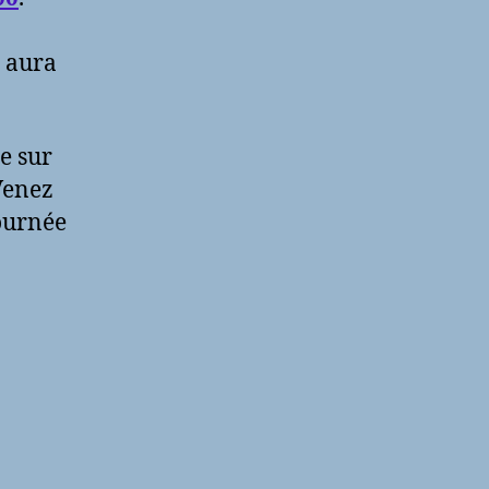
n aura
e sur
 Venez
journée