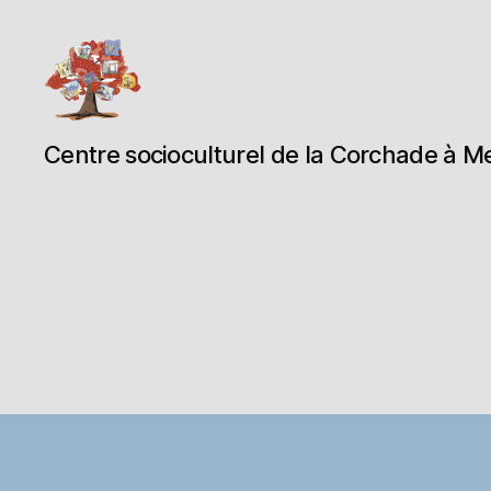
Espace
Centre socioculturel de la Corchade à M
Corchade