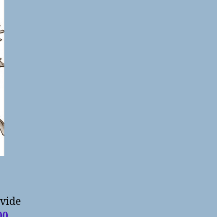
 vide
00
.