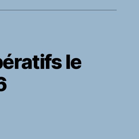
ratifs le
6