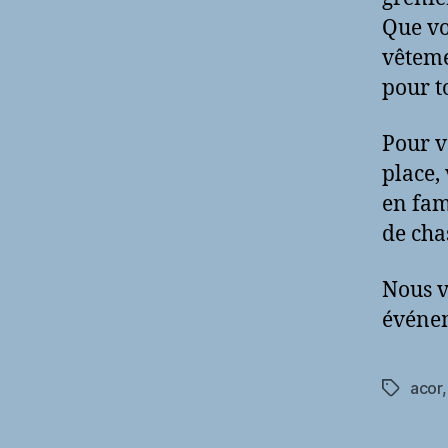
Que vo
vêteme
pour to
Pour v
place,
en fam
de cha
Nous v
événe
acor
Étiquett