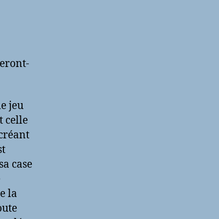
veront-
e jeu
 celle
 créant
st
sa case
e
e la
oute