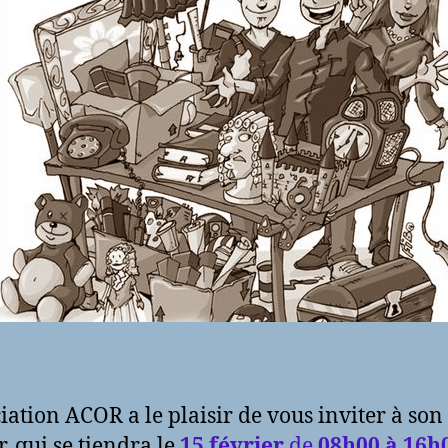
ciation ACOR a le plaisir de vous inviter à son
r, qui se tiendra le
15 février
de
08h00 à 16h