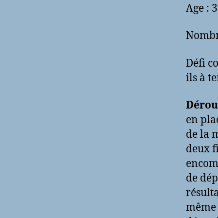
Age : 3
Nombre
Défi co
ils à 
Dérou
en pla
de la m
deux fi
encomb
de dépa
résulta
même c