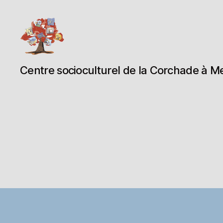
Espace
Centre socioculturel de la Corchade à M
Corchade