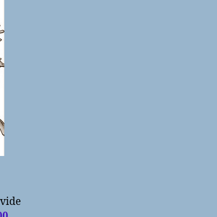
 vide
00
.