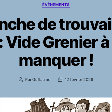
Catégories
ÉVÈNEMENTS
che de trouvai
 Vide Grenier à
manquer !
Par
Guillaume
12 février 2026
Auteur
Date
de
de
l’article
l’article