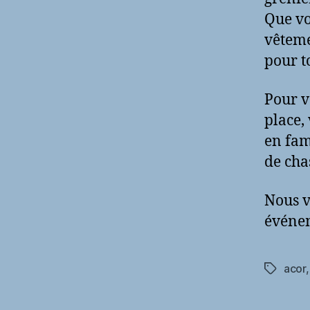
Que vo
vêteme
pour to
Pour v
place,
en fam
de cha
Nous v
événe
acor
Étiquett