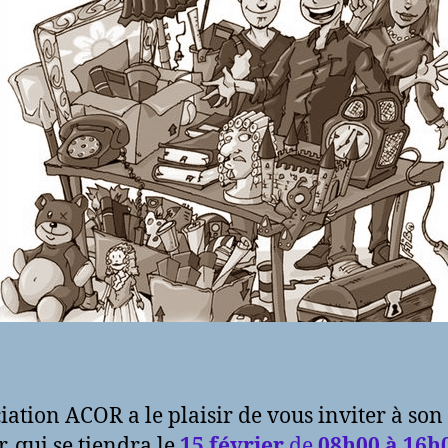
ciation ACOR a le plaisir de vous inviter à son
r, qui se tiendra le
15 février
de
08h00 à 16h