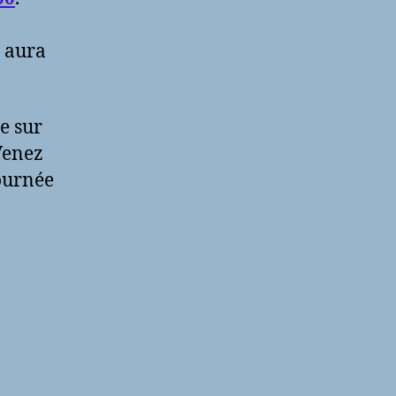
n aura
e sur
 Venez
journée