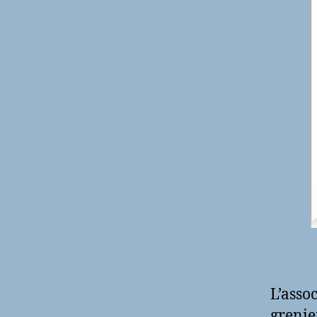
L’asso
grenie