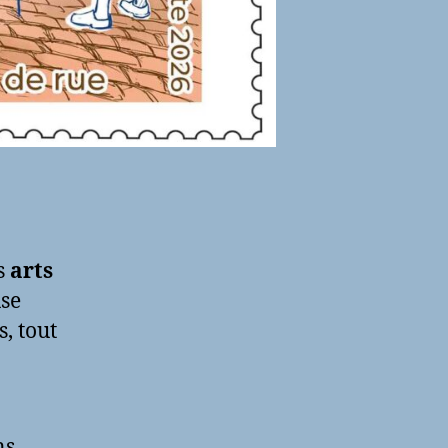
s
arts
use
, tout
ns