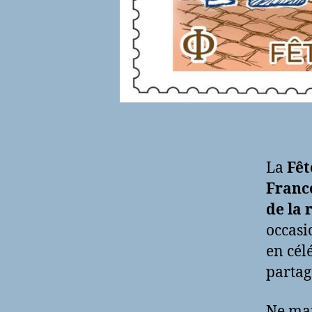
La
Fêt
Franc
de la 
occasi
en cél
partag
Ne man