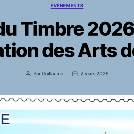
Catégories
ÉVÈNEMENTS
du Timbre 2026
tion des Arts d
Par
Guillaume
2 mars 2026
Auteur
Date
de
de
l’article
l’article