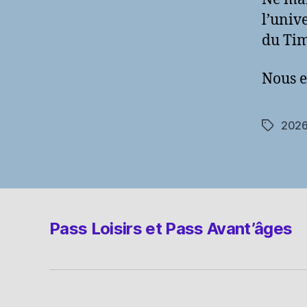
l’unive
du Tim
Nous e
202
Étiquett
Pass Loisirs et Pass Avant’âges