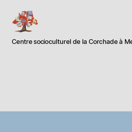
Espace
Centre socioculturel de la Corchade à M
Corchade