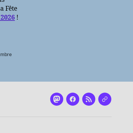
la Fête
 2026
!
imbre
Mastodon
Facebook
RSS
Nous
contacter