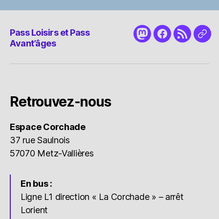
Pass Loisirs et Pass
Mastodon
Facebook
RSS
Nou
Avant’âges
cont
Retrouvez-nous
Espace Corchade
37 rue Saulnois
57070 Metz-Vallières
En bus :
Ligne L1 direction « La Corchade » – arrêt
Lorient