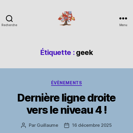
Recherche
Menu
Espace
Corchade
Étiquette :
geek
Catégories
ÉVÈNEMENTS
Dernière ligne droite
vers le niveau 4 !
Par
Guillaume
16 décembre 2025
Auteur
Date
de
de