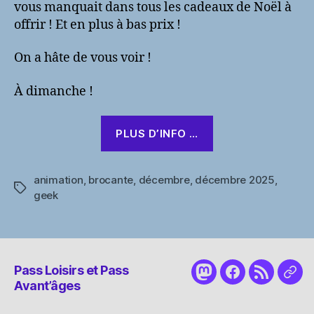
vous manquait dans tous les cadeaux de Noël à
offrir ! Et en plus à bas prix !
On a hâte de vous voir !
À dimanche !
PLUS D’INFO …
animation
,
brocante
,
décembre
,
décembre 2025
,
Étiquettes
geek
Pass Loisirs et Pass
Mastodon
Facebook
RSS
Nou
Avant’âges
cont