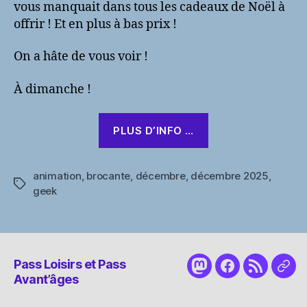
vous manquait dans tous les cadeaux de Noël à
offrir ! Et en plus à bas prix !
On a hâte de vous voir !
À dimanche !
PLUS D’INFO …
animation
,
brocante
,
décembre
,
décembre 2025
,
Étiquettes
geek
Pass Loisirs et Pass
Mastodon
Facebook
RSS
Nou
Avant’âges
cont