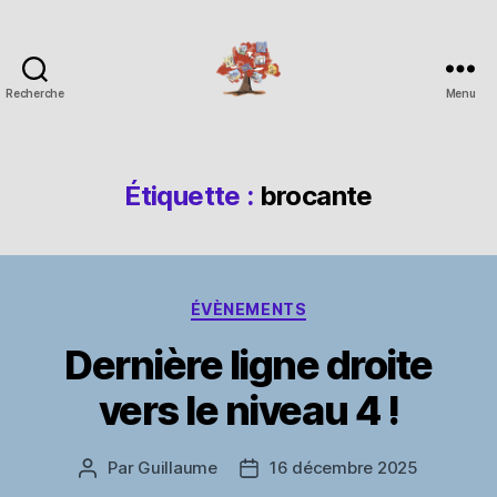
Recherche
Menu
Espace
Corchade
Étiquette :
brocante
Catégories
ÉVÈNEMENTS
Dernière ligne droite
vers le niveau 4 !
Par
Guillaume
16 décembre 2025
Auteur
Date
de
de