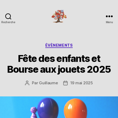
Recherche
Menu
Espace
Corchade
Catégories
ÉVÈNEMENTS
Fête des enfants et
Bourse aux jouets 2025
Par
Guillaume
19 mai 2025
Auteur
Date
de
de
l’article
l’article