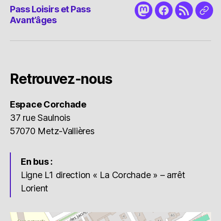
Pass Loisirs et Pass
Mastodon
Facebook
RSS
Nou
Avant’âges
cont
Retrouvez-nous
Espace Corchade
37 rue Saulnois
57070 Metz-Vallières
En bus :
Ligne L1 direction « La Corchade » – arrêt
Lorient