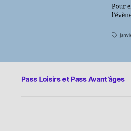
Pour e
l’évèn
janv
Étiquett
Pass Loisirs et Pass Avant’âges