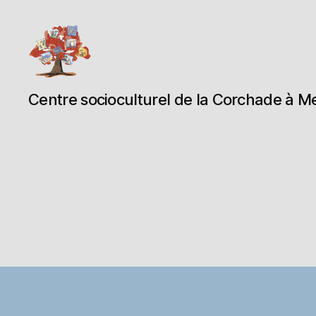
Espace
Centre socioculturel de la Corchade à M
Corchade