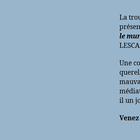
La tro
présen
le mu
LESCA
Une co
querel
mauvai
médiat
il un 
Venez 