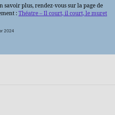
n savoir plus, rendez-vous sur la page de
ement :
Théatre – Il court, il court, le muret
ier 2024
es