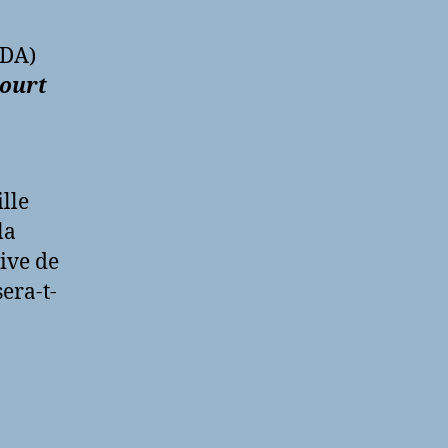
ADA)
 court
lle
la
ive de
era-t-