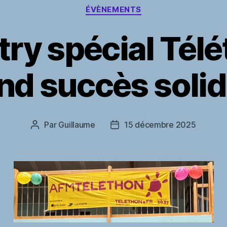
Catégories
ÉVÈNEMENTS
try spécial Télé
nd succès solid
Par
Guillaume
15 décembre 2025
Auteur
Date
de
de
l’article
l’article