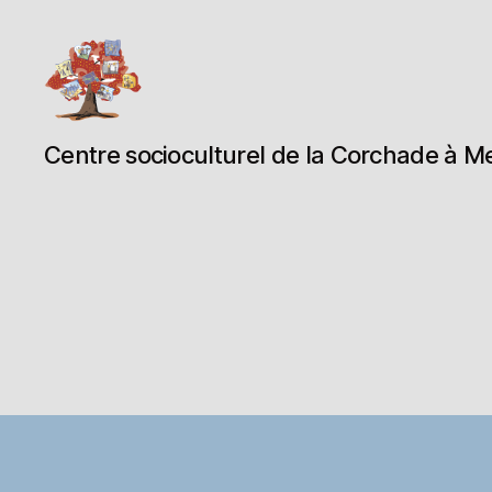
Espace
Centre socioculturel de la Corchade à M
Corchade