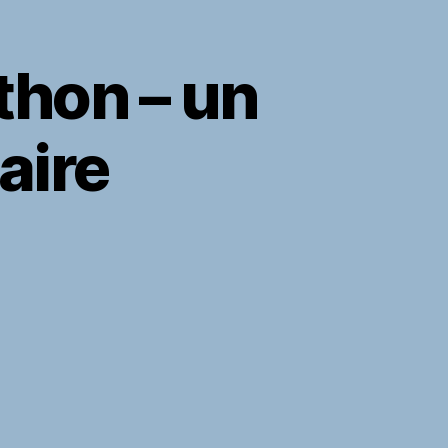
thon – un
aire