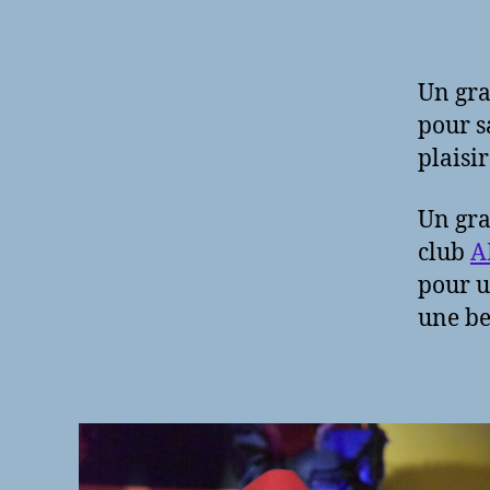
Un gr
pour s
plaisi
Un gra
club
A
pour u
une be