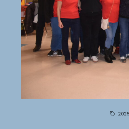
202
Étiquett