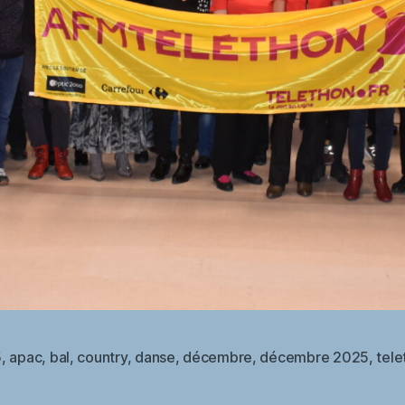
5
,
apac
,
bal
,
country
,
danse
,
décembre
,
décembre 2025
,
tele
es