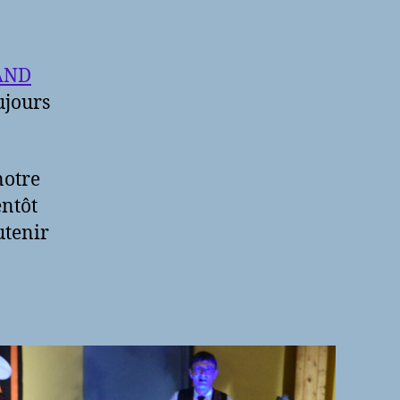
AND
ujours
notre
entôt
utenir