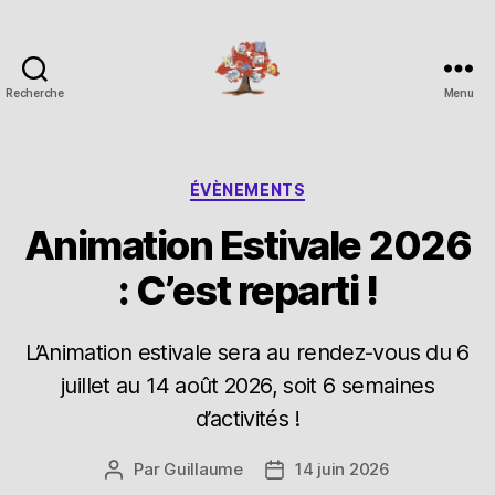
Recherche
Menu
Espace
Corchade
Catégories
ÉVÈNEMENTS
Animation Estivale 2026
: C’est reparti !
L’Animation estivale sera au rendez-vous du 6
juillet au 14 août 2026, soit 6 semaines
d’activités !
Par
Guillaume
14 juin 2026
Auteur
Date
de
de