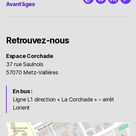
Mastodon
Facebook
RSS
Nou
Avant’âges
cont
Retrouvez-nous
Espace Corchade
37 rue Saulnois
57070 Metz-Vallières
En bus :
Ligne L1 direction « La Corchade » – arrêt
Lorient