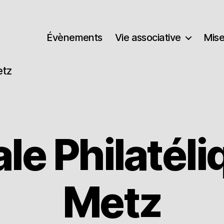
Évènements
Vie associative
Mise
etz
le Philatéli
Metz