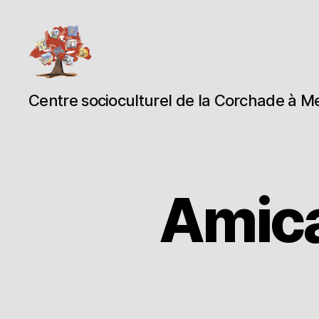
Espace
Centre socioculturel de la Corchade à M
Corchade
Amica